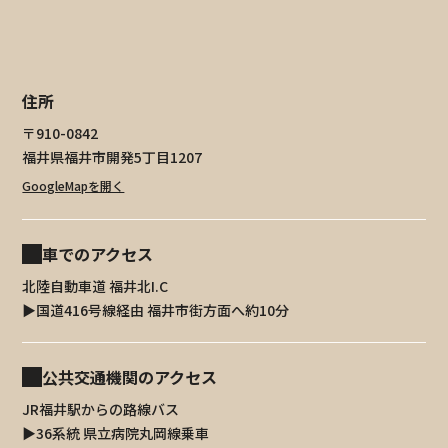
住所
〒910-0842
福井県福井市開発5丁目1207
GoogleMapを開く
車でのアクセス
北陸自動車道 福井北I.C
▶︎国道416号線経由 福井市街方面へ約10分
公共交通機関のアクセス
JR福井駅からの路線バス
▶36系統 県立病院丸岡線乗車