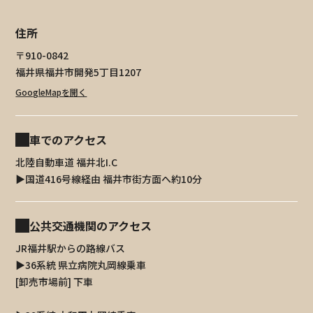
住所
〒910-0842
福井県福井市開発5丁目1207
GoogleMapを開く
車でのアクセス
北陸自動車道 福井北I.C
▶︎国道416号線経由 福井市街方面へ約10分
公共交通機関のアクセス
JR福井駅からの路線バス
▶36系統 県立病院丸岡線乗車
[卸売市場前] 下車